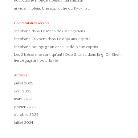
Pourquoi le monde a besoin du shiatsu?
ni vide, ni plein. Une approche du Kyo-jitsu
Commentaires récents
Stephane
dans
Le Matin des Maingiciens
Stéphane Cuypers
dans
Le dôjô aux esprits
Stéphane Bourguignon
dans
Le dôjô aux esprits
Les 3 trésors ne sont qu’un! | Odo Shiatsu
dans
Jing, Qi, Shen ,
tiercé gagnant pour la vie
Archives
juillet 2025
avril 2025
mars 2025
janvier 2025
octobre 2024
juillet 2024