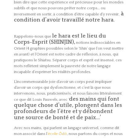
bien dire que cette expérience est précieuse pour les mondes
subtils et que nous pouvons prêter notre corps… ou
à
inversement en sortir, à condition d’être capable d’y revenir,
condition d’avoir travaillé notre hara
.
le hara est le lieu du
Rappelons-nous que
Corps-Esprit (SHINJIN),
notions indissociables en
Orient (4 graphies possibles selon le ‘Shin’ que l’on veut mettre
en avant) et l’Orient est notre cadre de réflexion, à nous, qui
pratiquons le Shiatsu. Séparer corps et esprit est insensé, ces
mots reflètent simplement la pauvreté de notre langage
incapable d’exprimer les réalités profondes.
L’incommensurable joie d’avoir un corps peut impliquer
d’avoir un corps qui dysfonctionne, et c’est là que nous
intervenons, nous, praticien(ne)s, et nous faisons littéralement
des mains qui font
ce que dit Louis Pauwels, avec ‘
quelque chose d’utile, plongent dans les
profondeurs de l’être et y débondent
une source de bonté et de paix…’
Avec nos mains, qui parlent un langage universel, comme dit
mon associé dans l
‘école Ôdô
, nous partons du corps et nous