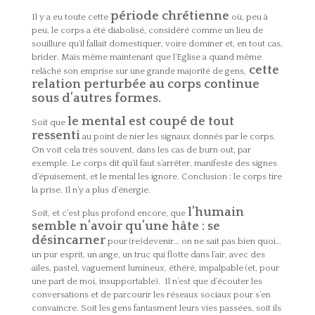
période chrétienne
Il y a eu toute cette
où, peu à
peu, le corps a été diabolisé, considéré comme un lieu de
souillure qu’il fallait domestiquer, voire dominer et, en tout cas,
brider. Mais même maintenant que l’Eglise a quand même
cette
relâché son emprise sur une grande majorité de gens,
relation perturbée au corps continue
sous d’autres formes.
le mental est coupé de tout
Soit que
ressenti
au point de nier les signaux donnés par le corps.
On voit cela très souvent, dans les cas de burn out, par
exemple. Le corps dit qu’il faut s’arrêter, manifeste des signes
d’épuisement, et le mental les ignore. Conclusion : le corps tire
la prise. Il n’y a plus d’énergie.
l’humain
Soit, et c’est plus profond encore, que
semble n’avoir qu’une hâte : se
désincarner
pour (re)devenir… on ne sait pas bien quoi…
un pur esprit, un ange, un truc qui flotte dans l’air, avec des
ailes, pastel, vaguement lumineux, éthéré, impalpable (et, pour
une part de moi, insupportable). Il n’est que d’écouter les
conversations et de parcourir les réseaux sociaux pour s’en
convaincre. Soit les gens fantasment leurs vies passées, soit ils