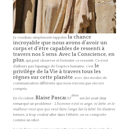
la chance
Je voudrais simplement rappeler
incroyable que nous avons d’avoir un
corps et d’être capables de ressenti à
travers nos 5 sens
.
Avec la Conscience, en
plus
,
qui peut observer et formuler ce ressenti. Ce n’est
le
d’ailleurs pas l’apanage de l’espèce humaine, c’est
privilège de la Vie à travers tous les
règnes sur cette planète
, avec des modes de
communication différents que nous n’avons pas encore
compris.
ème
Blaise Pasca
En Occident,
l
(17
siècle) avait déjà
remarqué un problème : ‘
L’homme n’est ni ange, ni bête, et le
malheur veut que qui veut faire l’ange fait la bête
’. En d’autres
termes, à trop vouloir aller dans l’éthéré, on se comporte
comme un idiot.