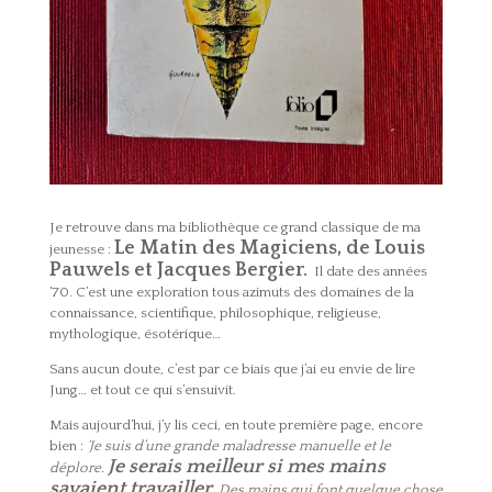
Je retrouve dans ma bibliothèque ce grand classique de ma
Le Matin des Magiciens, de Louis
jeunesse :
Pauwels et Jacques Bergier.
Il date des années
’70. C’est une exploration tous azimuts des domaines de la
connaissance, scientifique, philosophique, religieuse,
mythologique, ésotérique…
Sans aucun doute, c’est par ce biais que j’ai eu envie de lire
Jung… et tout ce qui s’ensuivit.
Mais aujourd’hui, j’y lis ceci, en toute première page, encore
bien :
‘Je suis d’une grande maladresse manuelle et le
Je serais meilleur si mes mains
déplore.
savaient travailler.
Des mains qui font quelque chose