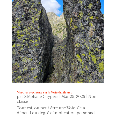
Marcher avec nous sur la Voie du Shiatsu
par
Stéphane Cuypers
|
Mar 25, 2025
|
Non
classé
Tout est, ou peut être une Voie. Cela
dépend du degré d’implication personnel.