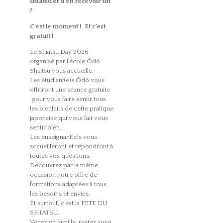
shiatsu et d’en recevoir un
?
C’est le moment ! Et c’est
gratuit !
Le Shiatsu Day 2026
organisé par l’école Ôdô
Shiatsu vous accueille.
Les étudiant(e)s Ôdô vous
offriront une séance gratuite
pour vous faire sentir tous
les bienfaits de cette pratique
japonaise qui vous fait vous
sentir bien.
Les enseignant(e)s vous
accueilleront et répondront à
toutes vos questions.
Découvrez par la même
occasion notre offre de
formations adaptées à tous
les besoins et envies.
Et surtout, c’est la FETE DU
SHIATSU.
Venez en famille, restez aussi