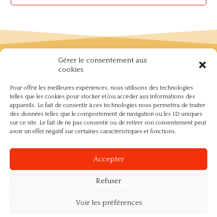
Nous suivre sur les réseaux :
Gérer le consentement aux
cookies
Pour offrir les meilleures expériences, nous utilisons des technologies
telles que les cookies pour stocker et/ou accéder aux informations des
Le groupe privé Ôdô Shiatsu Community est destiné à
appareils. Le fait de consentir à ces technologies nous permettra de traiter
partager uniquement du contenu (réflexions, articles,
des données telles que le comportement de navigation ou les ID uniques
recherches…) relatif au Shiatsu.
sur ce site. Le fait de ne pas consentir ou de retirer son consentement peut
Si vous désirez rejoindre notre communauté, répondez
avoir un effet négatif sur certaines caractéristiques et fonctions.
simplement aux questions qui vous seront posées pour y
accéder. –
https://www.facebook.com/groups/346510110942501/
Accepter
Nos partenaires
Refuser
Voir les préférences