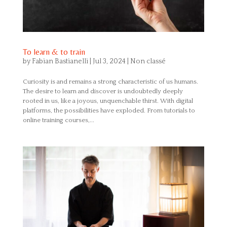
To learn & to train
by
Fabian Bastianelli
|
Jul 3, 2024
|
Non classé
Curiosity is and remains a strong characteristic of us humans.
The desire to learn and discover is undoubtedly deeply
rooted in us, like a joyous, unquenchable thirst. With digital
platforms, the possibilities have exploded. From tutorials to
online training courses,...